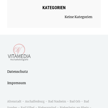
KATEGORIEN
Keine Kategorien
Datenschutz
Impressum
-
-
-
-
Altenstadt
Aschaffenburg
Bad Nauheim
Bad Orb
Bad
-
-
-
-
Sonden
Bad Vilbel
Biebergmünd
Biebesheim am Rhein