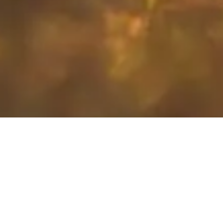
Euer Hochzeitsfotograf Bad
Nauheim für
authentische, kreative und
ausdrucksstarke Hochzeitsfotos