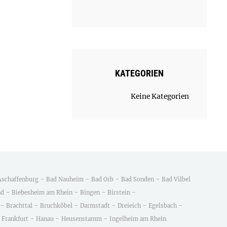
KATEGORIEN
Keine Kategorien
-
-
-
-
Aschaffenburg
Bad Nauheim
Bad Orb
Bad Sonden
Bad Vilbel
-
-
-
-
nd
Biebesheim am Rhein
Bingen
Birstein
-
-
-
-
-
-
Brachttal
Bruchköbel
Darmstadt
Dreieich
Egelsbach
-
-
-
-
Frankfurt
Hanau
Heusenstamm
Ingelheim am Rhein