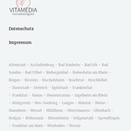
Datenschutz
Impressum
-
-
-
-
Altenstadt
Aschaffenburg
Bad Nauheim
Bad Orb
Bad
-
-
-
-
Sonden
Bad Vilbel
Biebergmünd
Biebesheim am Rhein
-
-
-
-
Bingen
Birstein
Bischofsheim
Brachttal
Bruchköbel
-
-
-
-
Darmstadt
Dreieich
Egelsbach
Frankenthal
-
-
-
-
Frankfurt
Hanau
Heusenstamm
Ingelheim am Rhein
-
-
-
-
-
-
Königstein
Neu-Isenburg
Langen
Maintal
Mainz
-
-
-
-
-
Mannheim
Messel
Mühlheim
Obertshausen
Offenbach
-
-
-
-
Rodgau
Rödermark
Rüsselsheim
Seligenstadt
Sprendlingen
-
-
-
Frankfurt am Main
Wiesbaden
Worms